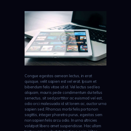
Congue egestas aenean lectus, in erat
quisque, velit sapien est vel erat. Ipsum et
bibendum felis vitae sit id. Vel lectus sed leo
aliquam, mauris pede condimentum dui tellus
senectus, sit sed porttitor ac euismod vel est,
odio orci malesuada id sit lorem ac, auctor urna
sapien sed. Rhoncus morbi felis porta non
sagittis, integer pharetra purus, egestas sem
non sapien felis arcu odio. In urna ultricies
volutpat libero amet suspendisse. Hac ullam