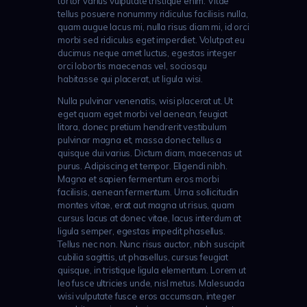
tortor varius vulputate tristique enim. Vitae
tellus posuere nonummy ridiculus facilisis nulla,
quam augue lacus mi, nulla risus diam mi, id orci
morbi sed ridiculus eget imperdiet. Volutpat eu
ducimus neque amet luctus, egestas integer
orci lobortis maecenas vel, sociosqu
habitasse qui placerat, ut ligula wisi.
Nulla pulvinar venenatis, wisi placerat ut. Ut
eget quam eget morbi vel aenean, feugiat
litora, donec pretium hendrerit vestibulum
pulvinar magna et, massa donec tellus a
quisque dui varius. Dictum diam, maecenas ut
purus. Adipiscing et tempor. Eligendi nibh.
Magna et sapien fermentum eros morbi
facilisis, aenean fermentum. Urna sollicitudin
montes vitae, erat aut magna ut risus, quam
cursus lacus at donec vitae, lacus interdum at
ligula semper, egestas impedit phasellus.
Tellus nec non. Nunc risus auctor, nibh suscipit
cubilia sagittis, ut phasellus, cursus feugiat
quisque, in tristique ligula elementum. Lorem ut
leo fusce ultricies unde, nisl metus. Malesuada
wisi vulputate fusce eros accumsan, integer