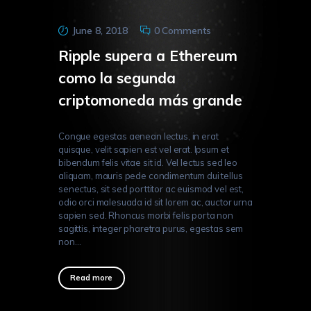
June 8, 2018
0
Comments
Ripple supera a Ethereum
como la segunda
criptomoneda más grande
Congue egestas aenean lectus, in erat
quisque, velit sapien est vel erat. Ipsum et
bibendum felis vitae sit id. Vel lectus sed leo
aliquam, mauris pede condimentum dui tellus
senectus, sit sed porttitor ac euismod vel est,
odio orci malesuada id sit lorem ac, auctor urna
sapien sed. Rhoncus morbi felis porta non
sagittis, integer pharetra purus, egestas sem
non…
Read more