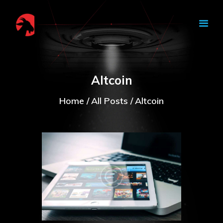
CAPRA NOASTRA
HOME
TOKENOMICS
Altcoin
WHITEPAPER
Home
All Posts
Altcoin
BOUNTY
OUR TEAM
CONTACT
INTERNATIONAL