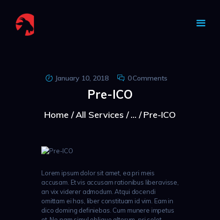
CAPRA NOASTRA
January 10, 2018
0
Comments
Pre-ICO
Home
All Services
...
Pre-ICO
Lorem ipsum dolor sit amet, ea pri meis
accusam. Et vis accusam rationibus liberavisse,
an vix viderer admodum. Atqui docendi
omittam ei has, liber constituam id vim. Eam in
dico doming definiebas. Cum munere impetus
et. Ne nam simul oblique alterum, pri solet