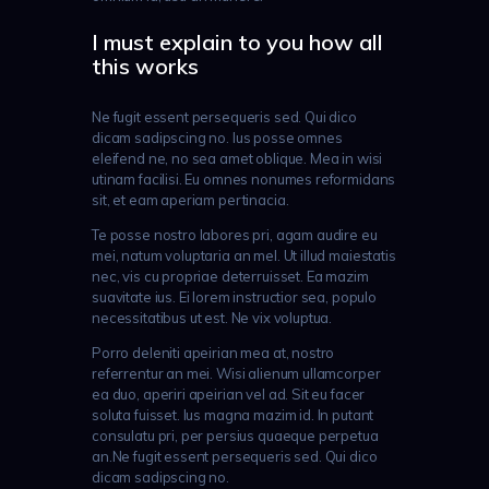
I must explain to you how all
this works
Ne fugit essent persequeris sed. Qui dico
dicam sadipscing no. Ius posse omnes
eleifend ne, no sea amet oblique. Mea in wisi
utinam facilisi. Eu omnes nonumes reformidans
sit, et eam aperiam pertinacia.
Te posse nostro labores pri, agam audire eu
mei, natum voluptaria an mel. Ut illud maiestatis
nec, vis cu propriae deterruisset. Ea mazim
suavitate ius. Ei lorem instructior sea, populo
necessitatibus ut est. Ne vix voluptua.
Porro deleniti apeirian mea at, nostro
referrentur an mei. Wisi alienum ullamcorper
ea duo, aperiri apeirian vel ad. Sit eu facer
soluta fuisset. Ius magna mazim id. In putant
consulatu pri, per persius quaeque perpetua
an.Ne fugit essent persequeris sed. Qui dico
dicam sadipscing no.