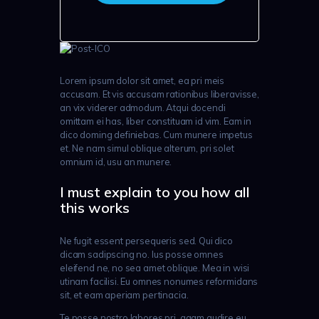
Lorem ipsum dolor sit amet, ea pri meis
accusam. Et vis accusam rationibus liberavisse,
an vix viderer admodum. Atqui docendi
omittam ei has, liber constituam id vim. Eam in
dico doming definiebas. Cum munere impetus
et. Ne nam simul oblique alterum, pri solet
omnium id, usu an munere.
I must explain to you how all
this works
Ne fugit essent persequeris sed. Qui dico
dicam sadipscing no. Ius posse omnes
eleifend ne, no sea amet oblique. Mea in wisi
utinam facilisi. Eu omnes nonumes reformidans
sit, et eam aperiam pertinacia.
Te posse nostro labores pri, agam audire eu