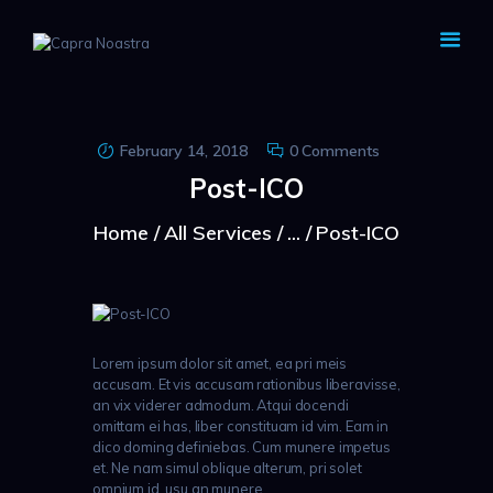
CAPRA NOASTRA
February 14, 2018
0
Comments
Post-ICO
Home
All Services
...
Post-ICO
Lorem ipsum dolor sit amet, ea pri meis
accusam. Et vis accusam rationibus liberavisse,
an vix viderer admodum. Atqui docendi
omittam ei has, liber constituam id vim. Eam in
dico doming definiebas. Cum munere impetus
et. Ne nam simul oblique alterum, pri solet
omnium id, usu an munere.