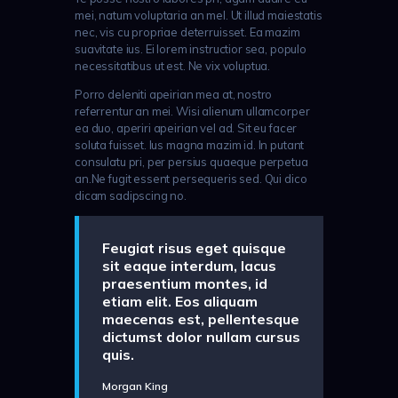
mei, natum voluptaria an mel. Ut illud maiestatis
nec, vis cu propriae deterruisset. Ea mazim
suavitate ius. Ei lorem instructior sea, populo
necessitatibus ut est. Ne vix voluptua.
Porro deleniti apeirian mea at, nostro
referrentur an mei. Wisi alienum ullamcorper
ea duo, aperiri apeirian vel ad. Sit eu facer
soluta fuisset. Ius magna mazim id. In putant
consulatu pri, per persius quaeque perpetua
an.Ne fugit essent persequeris sed. Qui dico
dicam sadipscing no.
Feugiat risus eget quisque
sit eaque interdum, lacus
praesentium montes, id
etiam elit. Eos aliquam
maecenas est, pellentesque
dictumst dolor nullam cursus
quis.
Morgan King